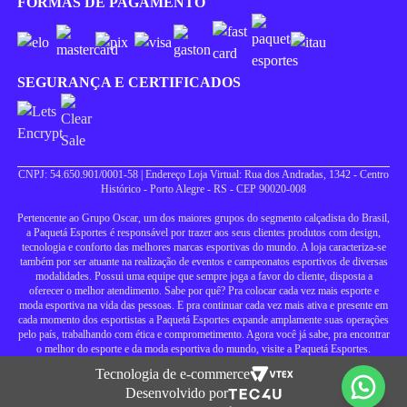
FORMAS DE PAGAMENTO
SEGURANÇA E CERTIFICADOS
CNPJ: 54.650.901/0001-58 | Endereço Loja Virtual: Rua dos Andradas, 1342 - Centro
Histórico - Porto Alegre - RS - CEP 90020-008
Pertencente ao Grupo Oscar, um dos maiores grupos do segmento calçadista do Brasil,
a Paquetá Esportes é responsável por trazer aos seus clientes produtos com design,
tecnologia e conforto das melhores marcas esportivas do mundo. A loja caracteriza-se
também por ser atuante na realização de eventos e campeonatos esportivos de diversas
modalidades. Possui uma equipe que sempre joga a favor do cliente, disposta a
oferecer o melhor atendimento. Sabe por quê? Pra colocar cada vez mais esporte e
moda esportiva na vida das pessoas. E pra continuar cada vez mais ativa e presente em
cada momento dos esportistas a Paquetá Esportes expande amplamente suas operações
pelo país, trabalhando com ética e comprometimento. Agora você já sabe, pra encontrar
o melhor do esporte e da moda esportiva do mundo, visite a Paquetá Esportes.
Tecnologia de e-commerce
Desenvolvido por