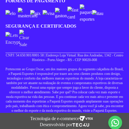
FORMAS DE PAGAMENTO
SEGURANÇA E CERTIFICADOS
CNPJ: 54.650.901/0001-58 | Endereço Loja Virtual: Rua dos Andradas, 1342 - Centro
Histórico - Porto Alegre - RS - CEP 90020-008
Pertencente ao Grupo Oscar, um dos maiores grupos do segmento calçadista do Brasil,
a Paquetá Esportes é responsável por trazer aos seus clientes produtos com design,
tecnologia e conforto das melhores marcas esportivas do mundo. A loja caracteriza-se
também por ser atuante na realização de eventos e campeonatos esportivos de diversas
modalidades. Possui uma equipe que sempre joga a favor do cliente, disposta a
oferecer o melhor atendimento. Sabe por quê? Pra colocar cada vez mais esporte e
moda esportiva na vida das pessoas. E pra continuar cada vez mais ativa e presente em
cada momento dos esportistas a Paquetá Esportes expande amplamente suas operações
pelo país, trabalhando com ética e comprometimento. Agora você já sabe, pra encontrar
o melhor do esporte e da moda esportiva do mundo, visite a Paquetá Esportes.
Tecnologia de e-commerce
Desenvolvido por