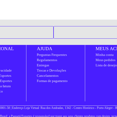
IONAL
AJUDA
MEUS AC
Perguntas Frequentes
Minha conta
Regulamentos
Meus pedidos
Entregas
Lista de desejo
ivacidade
Trocas e Devoluções
Esportes
Cancelamentos
 Esportes
Formas de pagamento
a fatura
co
001-58 | Endereço Loja Virtual: Rua dos Andradas, 1342 - Centro Histórico - Porto Alegre -
asil, a Paquetá Esportes é responsável por trazer aos seus clientes produtos com design, tecno