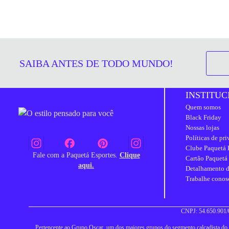
SAIBA ANTES DE TODO MUNDO!
INSTITUC
Quem somos
Black Friday
Nossas lojas
Políticas de pr
Clube Paquetá 
Fale com a Paquetá Esportes.
Clique
Cartão Paquetá
aqui.
Detalhamento d
Trabalhe conos
CNPJ: 54.650.901/0
Pertencente ao Grupo Oscar, um dos maiores grupos do segmento calçadista do Br