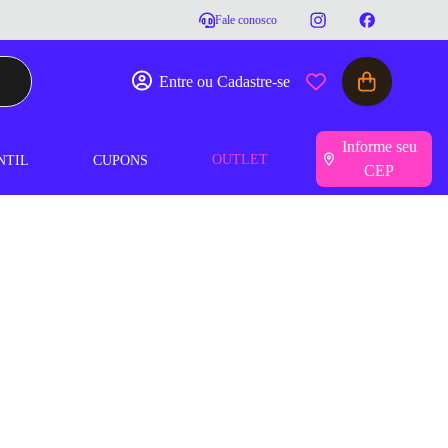
Fale conosco
Entre ou Cadastre-se
Informe seu
OUTLET
NTIL
CUPONS
CEP