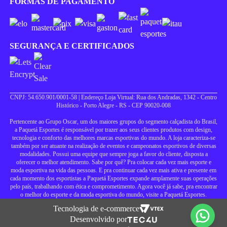
FORMAS DE PAGAMENTO
SEGURANÇA E CERTIFICADOS
CNPJ: 54.650.901/0001-58 | Endereço Loja Virtual: Rua dos Andradas, 1342 - Centro
Histórico - Porto Alegre - RS - CEP 90020-008
Pertencente ao Grupo Oscar, um dos maiores grupos do segmento calçadista do Brasil,
a Paquetá Esportes é responsável por trazer aos seus clientes produtos com design,
tecnologia e conforto das melhores marcas esportivas do mundo. A loja caracteriza-se
também por ser atuante na realização de eventos e campeonatos esportivos de diversas
modalidades. Possui uma equipe que sempre joga a favor do cliente, disposta a
oferecer o melhor atendimento. Sabe por quê? Pra colocar cada vez mais esporte e
moda esportiva na vida das pessoas. E pra continuar cada vez mais ativa e presente em
cada momento dos esportistas a Paquetá Esportes expande amplamente suas operações
pelo país, trabalhando com ética e comprometimento. Agora você já sabe, pra encontrar
o melhor do esporte e da moda esportiva do mundo, visite a Paquetá Esportes.
Tecnologia de e-commerce
Desenvolvido por