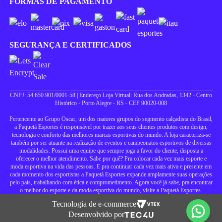
FORMAS DE PAGAMENTO
SEGURANÇA E CERTIFICADOS
CNPJ: 54.650.901/0001-58 | Endereço Loja Virtual: Rua dos Andradas, 1342 - Centro
Histórico - Porto Alegre - RS - CEP 90020-008
Pertencente ao Grupo Oscar, um dos maiores grupos do segmento calçadista do Brasil,
a Paquetá Esportes é responsável por trazer aos seus clientes produtos com design,
tecnologia e conforto das melhores marcas esportivas do mundo. A loja caracteriza-se
também por ser atuante na realização de eventos e campeonatos esportivos de diversas
modalidades. Possui uma equipe que sempre joga a favor do cliente, disposta a
oferecer o melhor atendimento. Sabe por quê? Pra colocar cada vez mais esporte e
moda esportiva na vida das pessoas. E pra continuar cada vez mais ativa e presente em
cada momento dos esportistas a Paquetá Esportes expande amplamente suas operações
pelo país, trabalhando com ética e comprometimento. Agora você já sabe, pra encontrar
o melhor do esporte e da moda esportiva do mundo, visite a Paquetá Esportes.
Tecnologia de e-commerce
Desenvolvido por