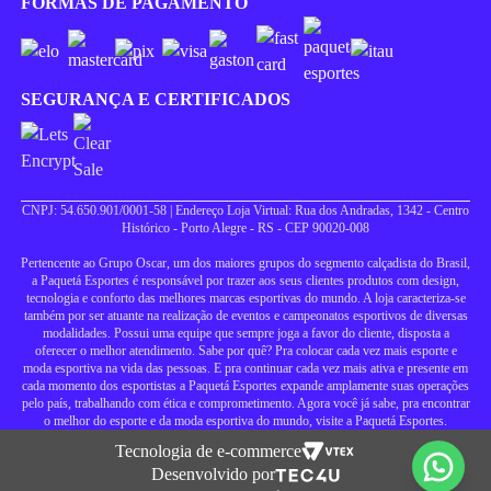
FORMAS DE PAGAMENTO
SEGURANÇA E CERTIFICADOS
CNPJ: 54.650.901/0001-58 | Endereço Loja Virtual: Rua dos Andradas, 1342 - Centro
Histórico - Porto Alegre - RS - CEP 90020-008
Pertencente ao Grupo Oscar, um dos maiores grupos do segmento calçadista do Brasil,
a Paquetá Esportes é responsável por trazer aos seus clientes produtos com design,
tecnologia e conforto das melhores marcas esportivas do mundo. A loja caracteriza-se
também por ser atuante na realização de eventos e campeonatos esportivos de diversas
modalidades. Possui uma equipe que sempre joga a favor do cliente, disposta a
oferecer o melhor atendimento. Sabe por quê? Pra colocar cada vez mais esporte e
moda esportiva na vida das pessoas. E pra continuar cada vez mais ativa e presente em
cada momento dos esportistas a Paquetá Esportes expande amplamente suas operações
pelo país, trabalhando com ética e comprometimento. Agora você já sabe, pra encontrar
o melhor do esporte e da moda esportiva do mundo, visite a Paquetá Esportes.
Tecnologia de e-commerce
Desenvolvido por