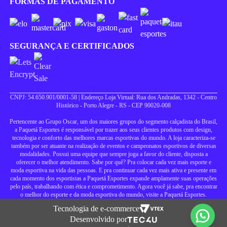
FORMAS DE PAGAMENTO
SEGURANÇA E CERTIFICADOS
CNPJ: 54.650.901/0001-58 | Endereço Loja Virtual: Rua dos Andradas, 1342 - Centro
Histórico - Porto Alegre - RS - CEP 90020-008
Pertencente ao Grupo Oscar, um dos maiores grupos do segmento calçadista do Brasil,
a Paquetá Esportes é responsável por trazer aos seus clientes produtos com design,
tecnologia e conforto das melhores marcas esportivas do mundo. A loja caracteriza-se
também por ser atuante na realização de eventos e campeonatos esportivos de diversas
modalidades. Possui uma equipe que sempre joga a favor do cliente, disposta a
oferecer o melhor atendimento. Sabe por quê? Pra colocar cada vez mais esporte e
moda esportiva na vida das pessoas. E pra continuar cada vez mais ativa e presente em
cada momento dos esportistas a Paquetá Esportes expande amplamente suas operações
pelo país, trabalhando com ética e comprometimento. Agora você já sabe, pra encontrar
o melhor do esporte e da moda esportiva do mundo, visite a Paquetá Esportes.
Tecnologia de e-commerce
Desenvolvido por