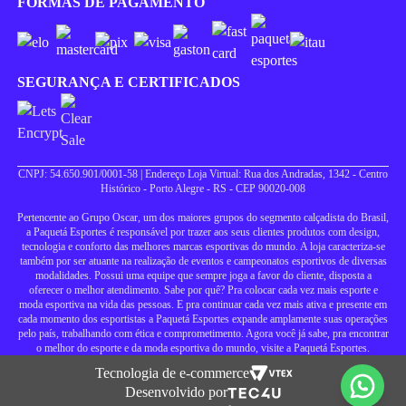
FORMAS DE PAGAMENTO
SEGURANÇA E CERTIFICADOS
CNPJ: 54.650.901/0001-58 | Endereço Loja Virtual: Rua dos Andradas, 1342 - Centro
Histórico - Porto Alegre - RS - CEP 90020-008
Pertencente ao Grupo Oscar, um dos maiores grupos do segmento calçadista do Brasil,
a Paquetá Esportes é responsável por trazer aos seus clientes produtos com design,
tecnologia e conforto das melhores marcas esportivas do mundo. A loja caracteriza-se
também por ser atuante na realização de eventos e campeonatos esportivos de diversas
modalidades. Possui uma equipe que sempre joga a favor do cliente, disposta a
oferecer o melhor atendimento. Sabe por quê? Pra colocar cada vez mais esporte e
moda esportiva na vida das pessoas. E pra continuar cada vez mais ativa e presente em
cada momento dos esportistas a Paquetá Esportes expande amplamente suas operações
pelo país, trabalhando com ética e comprometimento. Agora você já sabe, pra encontrar
o melhor do esporte e da moda esportiva do mundo, visite a Paquetá Esportes.
Tecnologia de e-commerce
Desenvolvido por