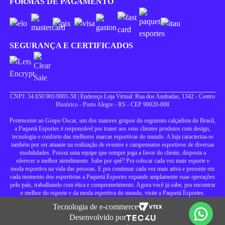
FORMAS DE PAGAMENTO
SEGURANÇA E CERTIFICADOS
CNPJ: 54.650.901/0001-58 | Endereço Loja Virtual: Rua dos Andradas, 1342 - Centro
Histórico - Porto Alegre - RS - CEP 90020-008
Pertencente ao Grupo Oscar, um dos maiores grupos do segmento calçadista do Brasil,
a Paquetá Esportes é responsável por trazer aos seus clientes produtos com design,
tecnologia e conforto das melhores marcas esportivas do mundo. A loja caracteriza-se
também por ser atuante na realização de eventos e campeonatos esportivos de diversas
modalidades. Possui uma equipe que sempre joga a favor do cliente, disposta a
oferecer o melhor atendimento. Sabe por quê? Pra colocar cada vez mais esporte e
moda esportiva na vida das pessoas. E pra continuar cada vez mais ativa e presente em
cada momento dos esportistas a Paquetá Esportes expande amplamente suas operações
pelo país, trabalhando com ética e comprometimento. Agora você já sabe, pra encontrar
o melhor do esporte e da moda esportiva do mundo, visite a Paquetá Esportes.
Tecnologia de e-commerce
Desenvolvido por