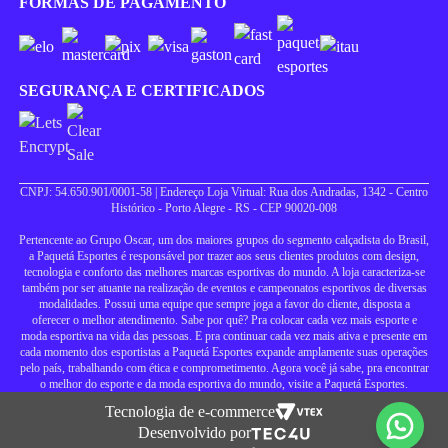
FORMAS DE PAGAMENTO
SEGURANÇA E CERTIFICADOS
CNPJ: 54.650.901/0001-58 | Endereço Loja Virtual: Rua dos Andradas, 1342 - Centro
Histórico - Porto Alegre - RS - CEP 90020-008
Pertencente ao Grupo Oscar, um dos maiores grupos do segmento calçadista do Brasil,
a Paquetá Esportes é responsável por trazer aos seus clientes produtos com design,
tecnologia e conforto das melhores marcas esportivas do mundo. A loja caracteriza-se
também por ser atuante na realização de eventos e campeonatos esportivos de diversas
modalidades. Possui uma equipe que sempre joga a favor do cliente, disposta a
oferecer o melhor atendimento. Sabe por quê? Pra colocar cada vez mais esporte e
moda esportiva na vida das pessoas. E pra continuar cada vez mais ativa e presente em
cada momento dos esportistas a Paquetá Esportes expande amplamente suas operações
pelo país, trabalhando com ética e comprometimento. Agora você já sabe, pra encontrar
o melhor do esporte e da moda esportiva do mundo, visite a Paquetá Esportes.
Tecnologia de e-commerce
Desenvolvido por