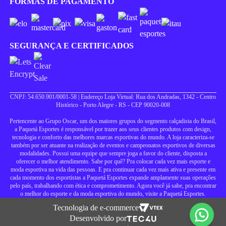
FORMAS DE PAGAMENTO
SEGURANÇA E CERTIFICADOS
CNPJ: 54.650.901/0001-58 | Endereço Loja Virtual: Rua dos Andradas, 1342 - Centro
Histórico - Porto Alegre - RS - CEP 90020-008
Pertencente ao Grupo Oscar, um dos maiores grupos do segmento calçadista do Brasil,
a Paquetá Esportes é responsável por trazer aos seus clientes produtos com design,
tecnologia e conforto das melhores marcas esportivas do mundo. A loja caracteriza-se
também por ser atuante na realização de eventos e campeonatos esportivos de diversas
modalidades. Possui uma equipe que sempre joga a favor do cliente, disposta a
oferecer o melhor atendimento. Sabe por quê? Pra colocar cada vez mais esporte e
moda esportiva na vida das pessoas. E pra continuar cada vez mais ativa e presente em
cada momento dos esportistas a Paquetá Esportes expande amplamente suas operações
pelo país, trabalhando com ética e comprometimento. Agora você já sabe, pra encontrar
o melhor do esporte e da moda esportiva do mundo, visite a Paquetá Esportes.
Tecnologia de e-commerce
Desenvolvido por