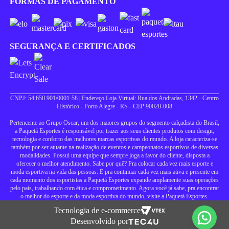
FORMAS DE PAGAMENTO
SEGURANÇA E CERTIFICADOS
CNPJ: 54.650.901/0001-58 | Endereço Loja Virtual: Rua dos Andradas, 1342 - Centro
Histórico - Porto Alegre - RS - CEP 90020-008
Pertencente ao Grupo Oscar, um dos maiores grupos do segmento calçadista do Brasil,
a Paquetá Esportes é responsável por trazer aos seus clientes produtos com design,
tecnologia e conforto das melhores marcas esportivas do mundo. A loja caracteriza-se
também por ser atuante na realização de eventos e campeonatos esportivos de diversas
modalidades. Possui uma equipe que sempre joga a favor do cliente, disposta a
oferecer o melhor atendimento. Sabe por quê? Pra colocar cada vez mais esporte e
moda esportiva na vida das pessoas. E pra continuar cada vez mais ativa e presente em
cada momento dos esportistas a Paquetá Esportes expande amplamente suas operações
pelo país, trabalhando com ética e comprometimento. Agora você já sabe, pra encontrar
o melhor do esporte e da moda esportiva do mundo, visite a Paquetá Esportes.
Tecnologia de e-commerce
Desenvolvido por