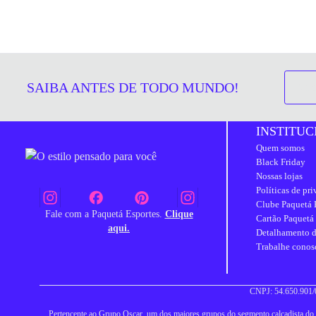
SAIBA ANTES DE TODO MUNDO!
INSTITUC
Quem somos
Black Friday
Nossas lojas
Políticas de pr
Clube Paquetá 
Fale com a Paquetá Esportes.
Clique
Cartão Paquetá
aqui.
Detalhamento d
Trabalhe conos
CNPJ: 54.650.901/0
Pertencente ao Grupo Oscar, um dos maiores grupos do segmento calçadista do Br