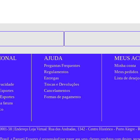
IONAL
AJUDA
MEUS AC
Perguntas Frequentes
Minha conta
Regulamentos
Meus pedidos
Entregas
Lista de desejo
ivacidade
Trocas e Devoluções
Esportes
Cancelamentos
 Esportes
Formas de pagamento
a fatura
co
001-58 | Endereço Loja Virtual: Rua dos Andradas, 1342 - Centro Histórico - Porto Alegre -
asil, a Paquetá Esportes é responsável por trazer aos seus clientes produtos com design, tecno