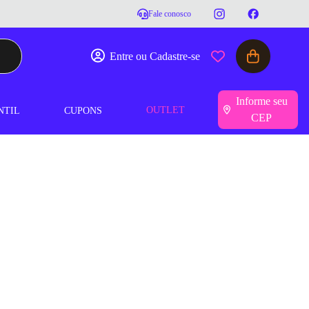
Fale conosco
Entre ou Cadastre-se
Informe seu
OUTLET
NTIL
CUPONS
CEP