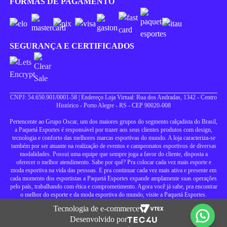
FORMAS DE PAGAMENTO
SEGURANÇA E CERTIFICADOS
CNPJ: 54.650.901/0001-58 | Endereço Loja Virtual: Rua dos Andradas, 1342 - Centro
Histórico - Porto Alegre - RS - CEP 90020-008
Pertencente ao Grupo Oscar, um dos maiores grupos do segmento calçadista do Brasil,
a Paquetá Esportes é responsável por trazer aos seus clientes produtos com design,
tecnologia e conforto das melhores marcas esportivas do mundo. A loja caracteriza-se
também por ser atuante na realização de eventos e campeonatos esportivos de diversas
modalidades. Possui uma equipe que sempre joga a favor do cliente, disposta a
oferecer o melhor atendimento. Sabe por quê? Pra colocar cada vez mais esporte e
moda esportiva na vida das pessoas. E pra continuar cada vez mais ativa e presente em
cada momento dos esportistas a Paquetá Esportes expande amplamente suas operações
pelo país, trabalhando com ética e comprometimento. Agora você já sabe, pra encontrar
o melhor do esporte e da moda esportiva do mundo, visite a Paquetá Esportes.
Tecnologia de e-commerce
Desenvolvido por