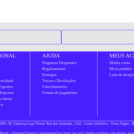
IONAL
AJUDA
MEUS AC
Perguntas Frequentes
Minha conta
Regulamentos
Meus pedidos
Entregas
Lista de desejo
ivacidade
Trocas e Devoluções
Esportes
Cancelamentos
 Esportes
Formas de pagamento
a fatura
co
001-58 | Endereço Loja Virtual: Rua dos Andradas, 1342 - Centro Histórico - Porto Alegre -
asil, a Paquetá Esportes é responsável por trazer aos seus clientes produtos com design, tecno