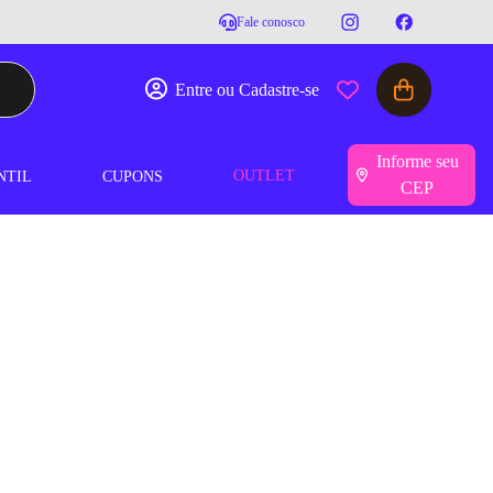
Fale conosco
Entre ou Cadastre-se
Informe seu
OUTLET
NTIL
CUPONS
CEP