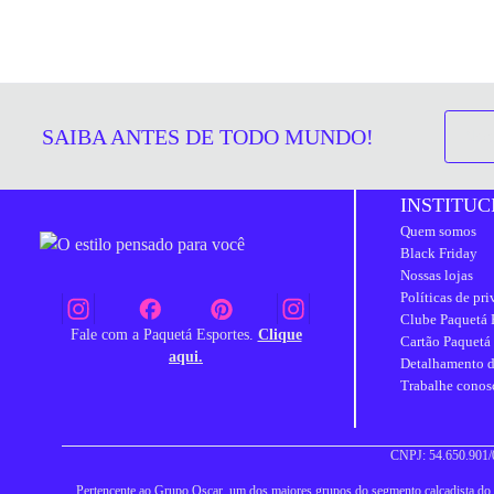
SAIBA ANTES DE TODO MUNDO!
INSTITUC
Quem somos
Black Friday
Nossas lojas
Políticas de pr
Clube Paquetá 
Fale com a Paquetá Esportes.
Clique
Cartão Paquetá
aqui.
Detalhamento d
Trabalhe conos
CNPJ: 54.650.901/0
Pertencente ao Grupo Oscar, um dos maiores grupos do segmento calçadista do Br