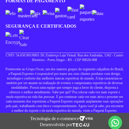
FORMAS DE PAGAMENTO
SEGURANÇA E CERTIFICADOS
CNPJ: 54.650.901/0001-58 | Endereço Loja Virtual: Rua dos Andradas, 1342 - Centro
Histórico - Porto Alegre - RS - CEP 90020-008
Pertencente ao Grupo Oscar, um dos maiores grupos do segmento calçadista do Brasil,
a Paquetá Esportes é responsável por trazer aos seus clientes produtos com design,
tecnologia e conforto das melhores marcas esportivas do mundo. A loja caracteriza-se
também por ser atuante na realização de eventos e campeonatos esportivos de diversas
modalidades. Possui uma equipe que sempre joga a favor do cliente, disposta a
oferecer o melhor atendimento. Sabe por quê? Pra colocar cada vez mais esporte e
moda esportiva na vida das pessoas. E pra continuar cada vez mais ativa e presente em
cada momento dos esportistas a Paquetá Esportes expande amplamente suas operações
pelo país, trabalhando com ética e comprometimento. Agora você já sabe, pra encontrar
o melhor do esporte e da moda esportiva do mundo, visite a Paquetá Esportes.
Tecnologia de e-commerce
Desenvolvido por