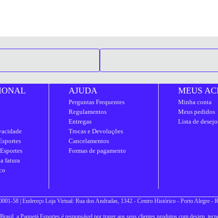
IONAL
AJUDA
MEUS AC
Perguntas Frequentes
Minha conta
Regulamentos
Meus pedidos
Entregas
Lista de desejo
ivacidade
Trocas e Devoluções
Esportes
Cancelamentos
 Esportes
Formas de pagamento
a fatura
co
001-58 | Endereço Loja Virtual: Rua dos Andradas, 1342 - Centro Histórico - Porto Alegre -
asil, a Paquetá Esportes é responsável por trazer aos seus clientes produtos com design, tecno