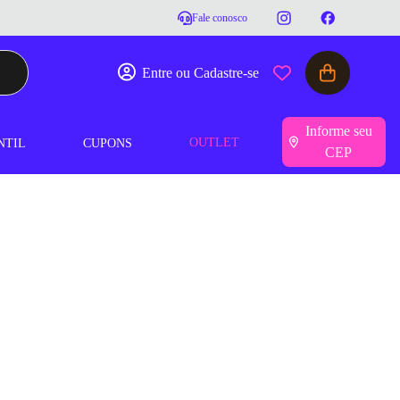
Fale conosco
Entre ou Cadastre-se
Informe seu
OUTLET
NTIL
CUPONS
CEP