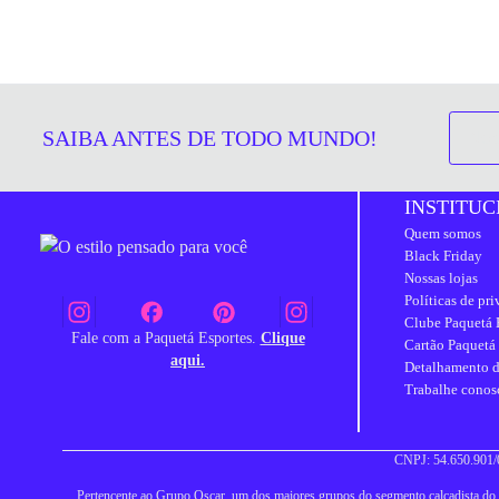
SAIBA ANTES DE TODO MUNDO!
INSTITUC
Quem somos
Black Friday
Nossas lojas
Políticas de pr
Clube Paquetá 
Fale com a Paquetá Esportes.
Clique
Cartão Paquetá
aqui.
Detalhamento d
Trabalhe conos
CNPJ: 54.650.901/0
Pertencente ao Grupo Oscar, um dos maiores grupos do segmento calçadista do Br