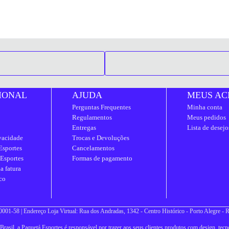
IONAL
AJUDA
MEUS AC
Perguntas Frequentes
Minha conta
Regulamentos
Meus pedidos
Entregas
Lista de desejo
ivacidade
Trocas e Devoluções
Esportes
Cancelamentos
 Esportes
Formas de pagamento
a fatura
co
001-58 | Endereço Loja Virtual: Rua dos Andradas, 1342 - Centro Histórico - Porto Alegre -
asil, a Paquetá Esportes é responsável por trazer aos seus clientes produtos com design, tecno