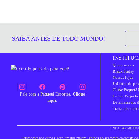
SAIBA ANTES DE TODO MUNDO!
INSTITUC
Quem somos
Black Friday
Nossas lojas
Políticas de pr
Clube Paquetá 
Fale com a Paquetá Esportes.
Clique
Cartão Paquetá
aqui.
Detalhamento d
Trabalhe conos
CNPJ: 54.650.901/0
Pertencente ao Grupo Oscar, um dos maiores grupos do segmento calçadista do Br