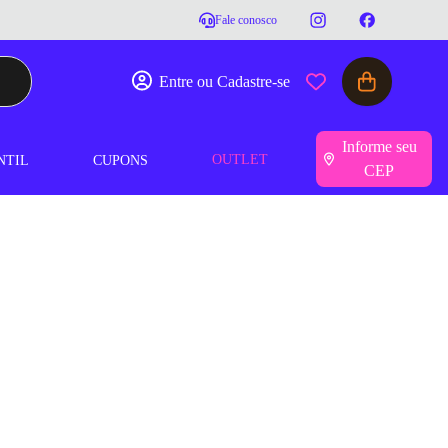
Fale conosco
Entre ou Cadastre-se
Informe seu
OUTLET
NTIL
CUPONS
CEP