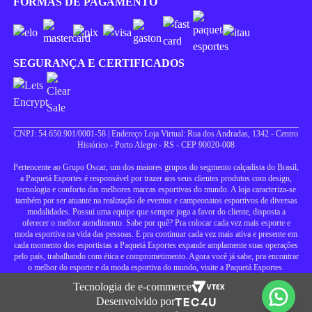
FORMAS DE PAGAMENTO
SEGURANÇA E CERTIFICADOS
CNPJ: 54.650.901/0001-58 | Endereço Loja Virtual: Rua dos Andradas, 1342 - Centro
Histórico - Porto Alegre - RS - CEP 90020-008
Pertencente ao Grupo Oscar, um dos maiores grupos do segmento calçadista do Brasil,
a Paquetá Esportes é responsável por trazer aos seus clientes produtos com design,
tecnologia e conforto das melhores marcas esportivas do mundo. A loja caracteriza-se
também por ser atuante na realização de eventos e campeonatos esportivos de diversas
modalidades. Possui uma equipe que sempre joga a favor do cliente, disposta a
oferecer o melhor atendimento. Sabe por quê? Pra colocar cada vez mais esporte e
moda esportiva na vida das pessoas. E pra continuar cada vez mais ativa e presente em
cada momento dos esportistas a Paquetá Esportes expande amplamente suas operações
pelo país, trabalhando com ética e comprometimento. Agora você já sabe, pra encontrar
o melhor do esporte e da moda esportiva do mundo, visite a Paquetá Esportes.
Tecnologia de e-commerce
Desenvolvido por