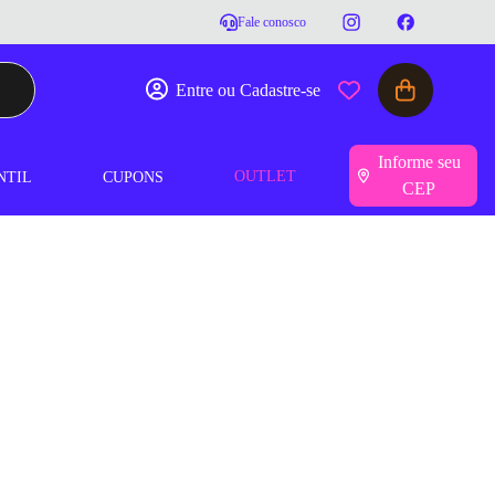
Fale conosco
Entre ou Cadastre-se
Informe seu
OUTLET
NTIL
CUPONS
CEP