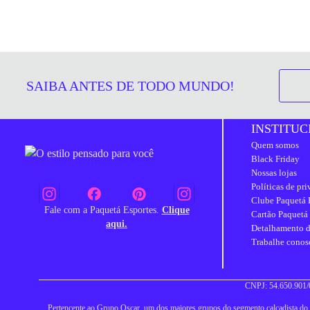
SAIBA ANTES DE TODO MUNDO!
INSTITUC
Quem somos
Black Friday
Nossas lojas
Políticas de pr
Clube Paquetá 
Fale com a Paquetá Esportes.
Clique
Cartão Paquetá
aqui.
Detalhamento d
Trabalhe conos
CNPJ: 54.650.901/0
Pertencente ao Grupo Oscar, um dos maiores grupos do segmento calçadista do Br