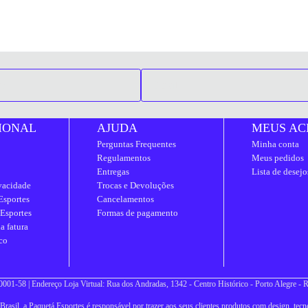
IONAL
AJUDA
MEUS AC
Perguntas Frequentes
Minha conta
Regulamentos
Meus pedidos
Entregas
Lista de desejo
ivacidade
Trocas e Devoluções
Esportes
Cancelamentos
 Esportes
Formas de pagamento
a fatura
co
001-58 | Endereço Loja Virtual: Rua dos Andradas, 1342 - Centro Histórico - Porto Alegre -
asil, a Paquetá Esportes é responsável por trazer aos seus clientes produtos com design, tecno