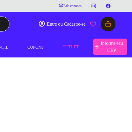
Fale conosco
Entre ou Cadastre-se
Informe seu
OUTLET
NTIL
CUPONS
CEP