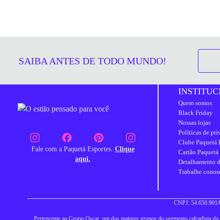
SAIBA ANTES DE TODO MUNDO!
INSTITUC
Quem somos
Black Friday
Nossas lojas
Políticas de pr
Clube Paquetá 
Fale com a Paquetá Esportes.
Clique
Cartão Paquetá
aqui.
Detalhamento d
Trabalhe conos
CNPJ: 54.650.901/0
Pertencente ao Grupo Oscar, um dos maiores grupos do segmento calçadista do Br