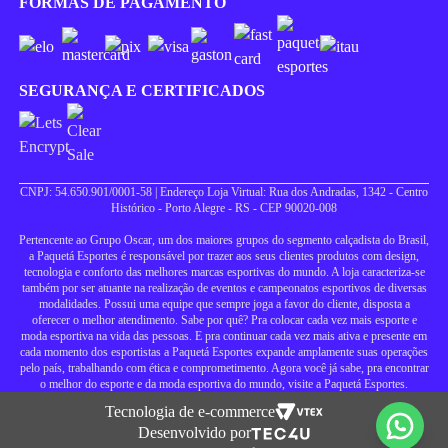
FORMAS DE PAGAMENTO
SEGURANÇA E CERTIFICADOS
CNPJ: 54.650.901/0001-58 | Endereço Loja Virtual: Rua dos Andradas, 1342 - Centro
Histórico - Porto Alegre - RS - CEP 90020-008
Pertencente ao Grupo Oscar, um dos maiores grupos do segmento calçadista do Brasil,
a Paquetá Esportes é responsável por trazer aos seus clientes produtos com design,
tecnologia e conforto das melhores marcas esportivas do mundo. A loja caracteriza-se
também por ser atuante na realização de eventos e campeonatos esportivos de diversas
modalidades. Possui uma equipe que sempre joga a favor do cliente, disposta a
oferecer o melhor atendimento. Sabe por quê? Pra colocar cada vez mais esporte e
moda esportiva na vida das pessoas. E pra continuar cada vez mais ativa e presente em
cada momento dos esportistas a Paquetá Esportes expande amplamente suas operações
pelo país, trabalhando com ética e comprometimento. Agora você já sabe, pra encontrar
o melhor do esporte e da moda esportiva do mundo, visite a Paquetá Esportes.
Tecnologia de e-commerce
Desenvolvido por