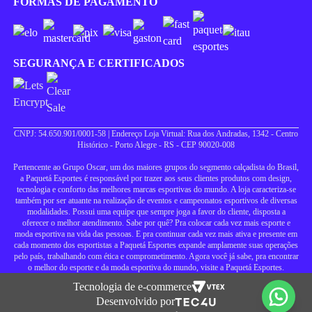
FORMAS DE PAGAMENTO
SEGURANÇA E CERTIFICADOS
CNPJ: 54.650.901/0001-58 | Endereço Loja Virtual: Rua dos Andradas, 1342 - Centro
Histórico - Porto Alegre - RS - CEP 90020-008
Pertencente ao Grupo Oscar, um dos maiores grupos do segmento calçadista do Brasil,
a Paquetá Esportes é responsável por trazer aos seus clientes produtos com design,
tecnologia e conforto das melhores marcas esportivas do mundo. A loja caracteriza-se
também por ser atuante na realização de eventos e campeonatos esportivos de diversas
modalidades. Possui uma equipe que sempre joga a favor do cliente, disposta a
oferecer o melhor atendimento. Sabe por quê? Pra colocar cada vez mais esporte e
moda esportiva na vida das pessoas. E pra continuar cada vez mais ativa e presente em
cada momento dos esportistas a Paquetá Esportes expande amplamente suas operações
pelo país, trabalhando com ética e comprometimento. Agora você já sabe, pra encontrar
o melhor do esporte e da moda esportiva do mundo, visite a Paquetá Esportes.
Tecnologia de e-commerce
Desenvolvido por