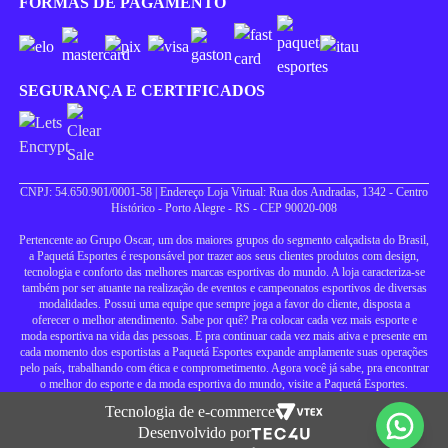
FORMAS DE PAGAMENTO
SEGURANÇA E CERTIFICADOS
CNPJ: 54.650.901/0001-58 | Endereço Loja Virtual: Rua dos Andradas, 1342 - Centro
Histórico - Porto Alegre - RS - CEP 90020-008
Pertencente ao Grupo Oscar, um dos maiores grupos do segmento calçadista do Brasil,
a Paquetá Esportes é responsável por trazer aos seus clientes produtos com design,
tecnologia e conforto das melhores marcas esportivas do mundo. A loja caracteriza-se
também por ser atuante na realização de eventos e campeonatos esportivos de diversas
modalidades. Possui uma equipe que sempre joga a favor do cliente, disposta a
oferecer o melhor atendimento. Sabe por quê? Pra colocar cada vez mais esporte e
moda esportiva na vida das pessoas. E pra continuar cada vez mais ativa e presente em
cada momento dos esportistas a Paquetá Esportes expande amplamente suas operações
pelo país, trabalhando com ética e comprometimento. Agora você já sabe, pra encontrar
o melhor do esporte e da moda esportiva do mundo, visite a Paquetá Esportes.
Tecnologia de e-commerce
Desenvolvido por